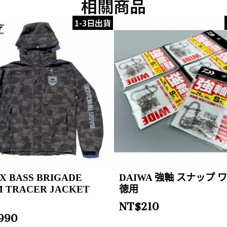
相關商品
1-3日出貨
e X BASS BRIGADE
DAIWA 強軸 スナップ 
 TRACER JACKET
徳用
2
NT$
210
,990