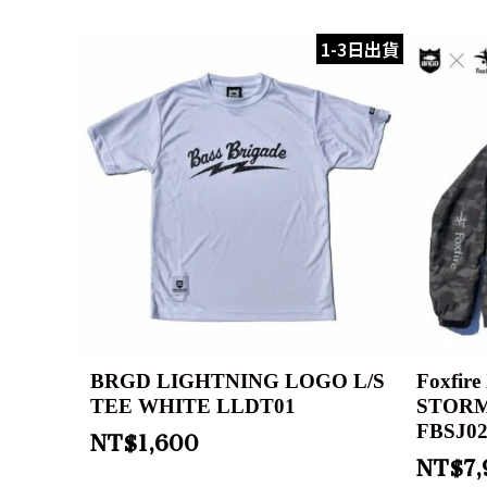
1-3日出貨
BRGD LIGHTNING LOGO L/S
Foxfir
TEE WHITE LLDT01
STORM
FBSJ0
NT$
1,600
NT$
7