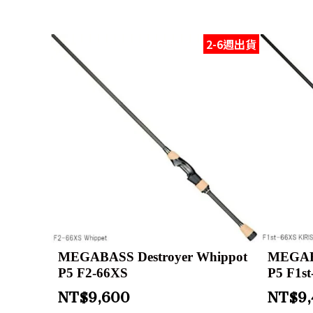
2-6週出貨
MEGABASS Destroyer Whippot
MEGABA
P5 F2-66XS
P5 F1s
NT$
9,600
NT$
9