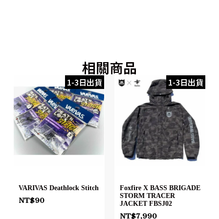
相關商品
1-3日出貨
1-3日出貨
VARIVAS Deathlock Stitch
Foxfire X BASS BRIGADE
STORM TRACER
NT$
90
JACKET FBSJ02
NT$
7,990