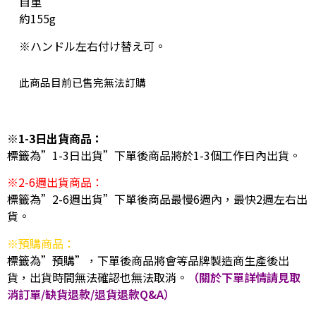
自重
約155g
※ハンドル左右付け替え可。
此商品目前已售完無法訂購
※1-3日出貨商品：
標籤為”1-3日出貨”下單後商品將於1-3個工作日內出貨。
※2-6週出貨商品：
標籤為”2-6週出貨”下單後商品最慢6週內，最快2週左右出
貨。
※預購商品：
標籤為”預購”，下單後商品將會等品牌製造商生產後出
貨，出貨時間無法確認也無法取消。
（關於下單詳情請見取
消訂單/缺貨退款/退貨退款Q&A）