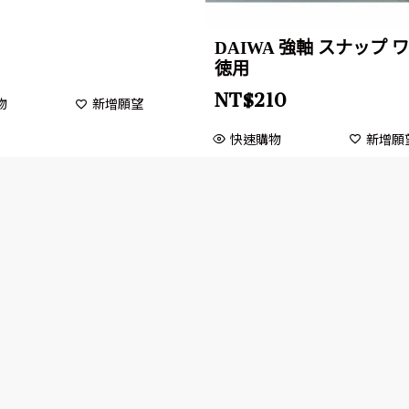
DAIWA 強軸 スナップ 
徳用
NT$
210
物
新增願望
快速購物
新增願