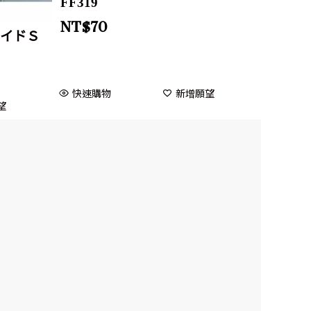
FF319
NT$
70
ワイドＳ
快速購物
新增願望
望