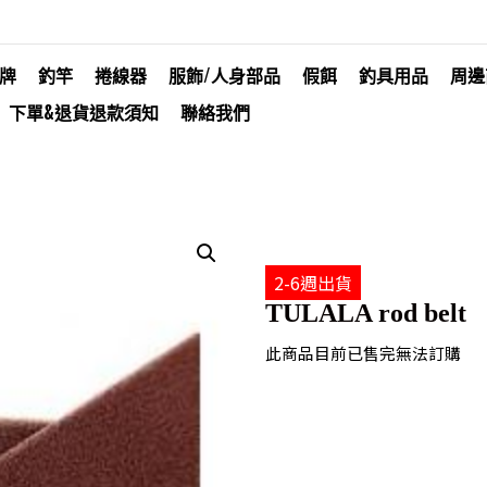
牌
釣竿
捲線器
服飾/人身部品
假餌
釣具用品
周邊
下單&退貨退款須知
聯絡我們
2-6週出貨
TULALA rod belt
此商品目前已售完無法訂購