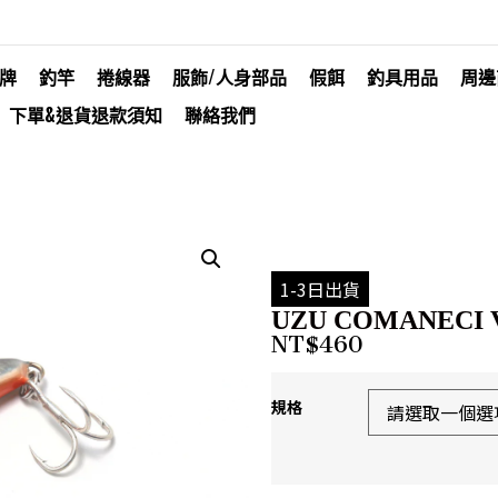
牌
釣竿
捲線器
服飾/人身部品
假餌
釣具用品
周邊
下單&退貨退款須知
聯絡我們
1-3日出貨
UZU COMANECI V
NT$
460
規格