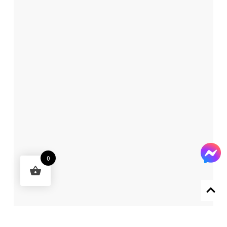
0
Designed by 森柒概念 SENCHIC CO., LTD.