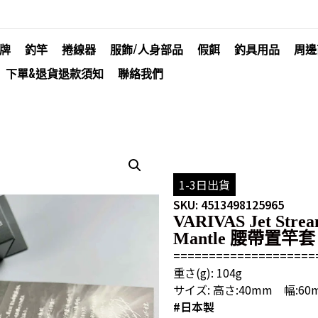
牌
釣竿
捲線器
服飾/人身部品
假餌
釣具用品
周邊
下單&退貨退款須知
聯絡我們
1-3日出貨
SKU: 4513498125965
VARIVAS Jet Stre
Mantle 腰帶置竿套
====================
重さ(g): 104g
サイズ: 高さ:40mm 幅:6
#日本製