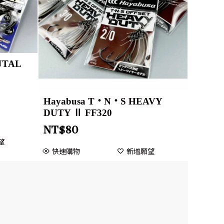
UTAL
Hayabusa T・N・S HEAVY
DUTY Ⅱ FF320
NT$
80
望
快速購物
新增願望