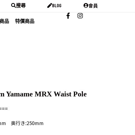
會員
搜尋
BLOG
商品
特價商品
am Yamame MRX Waist Pole
===
0mm 奥行き:250mm