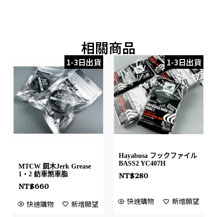
相關商品
1-3日出貨
1-3日出貨
Hayabusa フックファイル
BASS2 YC407H
MTCW 餌木Jerk Grease
1・2 紡車煞車脂
NT$
280
NT$
660
快速購物
新增願望
快速購物
新增願望