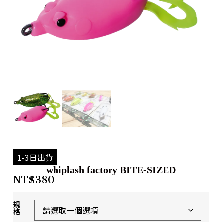
1-3日出貨
whiplash factory BITE-SIZED
NT$
380
規
格