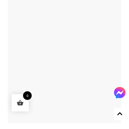
0
Designed by 森柒概念 SENCHIC CO., LTD.