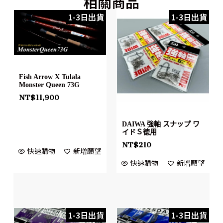
相關商品
1-3日出貨
1-3日出貨
Fish Arrow X Tulala
Monster Queen 73G
NT$
11,900
DAIWA 強軸 スナップ ワ
イドＳ徳用
NT$
210
快速購物
新增願望
快速購物
新增願望
1-3日出貨
1-3日出貨