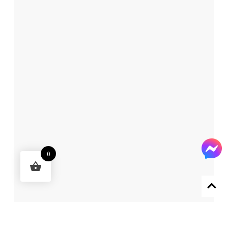
0
Designed by 森柒概念 SENCHIC CO., LTD.