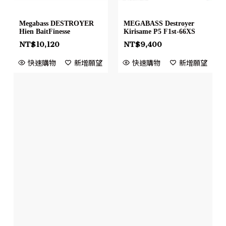
Megabass DESTROYER
MEGABASS Destroyer
Hien BaitFinesse
Kirisame P5 F1st-66XS
NT$
10,120
NT$
9,400
快速購物
新增願望
快速購物
新增願望