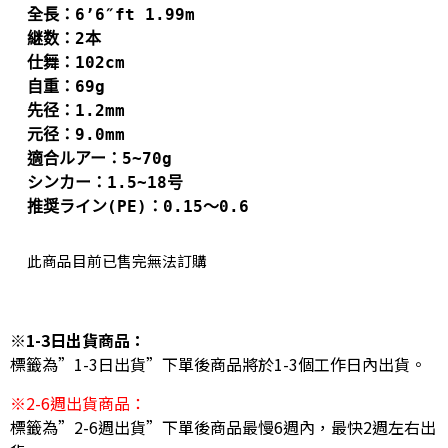
全長：6’6″ft 1.99m
継数：2本
仕舞：102cm
自重：69g
先径：1.2mm
元径：9.0mm
適合ルアー：5~70g
シンカー：1.5~18号
推奨ライン
(PE)
：
0.15
～
0.6
此商品目前已售完無法訂購
※1-3日出貨商品：
標籤為”1-3日出貨”下單後商品將於1-3個工作日內出貨。
※2-6週出貨商品：
標籤為”2-6週出貨”下單後商品最慢6週內，最快2週左右出