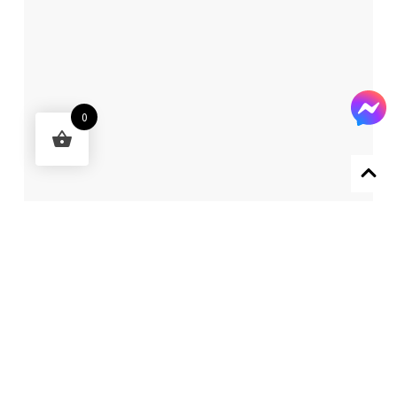
0
Designed by 森柒概念 SENCHIC CO., LTD.