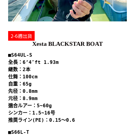
2-6週出貨
Xesta BLACKSTAR BOAT
■S64UL-S
全長：6’4″ft 1.93m
継数：2本
仕舞：100cm
自重：65g
先径：0.8mm
元径：8.9mm
適合ルアー：5~60g
シンカー：1.5~16号
推奨ライン
(PE)
：
0.15
～
■S66L-T