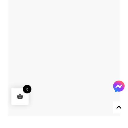
0
Designed by 森柒概念 SENCHIC CO., LTD.