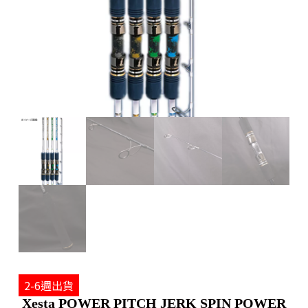
2-6週出貨
Xesta POWER PITCH JERK SPIN POWER