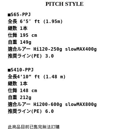
PITCH STYLE
■
S65-PPJ
全長 6’5″ ft (1.95m)
継数 1本
仕舞 195 cm
自重 149g
適合ルアー Hi120-250g slowMAX400g

■S410-PPJ
全長4’10” ft (1.48 m)
継数 1本
仕舞 148 cm
自重 212g
適合ルアー Hi200-600g slowMAX800g

推奨ライン(PE) 6.0
此商品目前已售完無法訂購