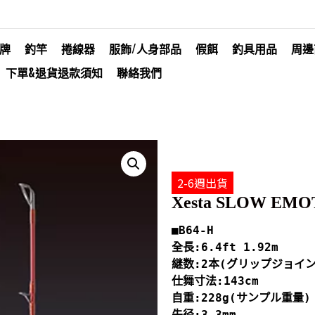
牌
釣竿
捲線器
服飾/人身部品
假餌
釣具用品
周邊
下單&退貨退款須知
聯絡我們
2-6週出貨
Xesta SLOW EMO
■B64-H

全長:6.4ft 1.92m 

継数:2本(グリップジョイント
仕舞寸法:143cm 

自重:228g(サンプル重量) 
先径:3.3mm 
