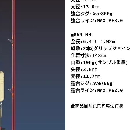
元径:13.0mm 

適合ジグ:Ave800g 

適合ライン:MAX PE3.0

■B64-MH
全長:6.4ft 1.92m 
継数:2本(グリップジョイン
仕舞寸法:143cm 
自重:196g(サンプル重量)
先径:3.0mm 
元径:11.7mm 
適合ジグ:Ave700g 
適合ライン:MAX PE2.0
此商品目前已售完無法訂購