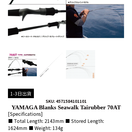
1-3日出貨
SKU: 4571584101101
YAMAGA Blanks Seawalk Tairubber 70AT
[Specifications]
■ Total Length: 2143mm ■ Stored Length:
1624mm ■ Weight: 134g