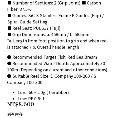
■ Number of Sections: 2 (Grip Joint) ■ Carbon
Fiber: 87.5%
■ Guides: SiC-S Stainless Frame K Guides (Fuji) /
Spiral Guide Setting
■ Reel Seat: PULS17 (Fuji)
■ Grip Dimensions: a. 458mm / b. 585mm
*a. Length from foot position to grip end when reel
is attached / b. Overall handle length
● Recommended Target Fish: Red Sea Bream
● Recommended Water Depth: Approximately 30-
100m (Depending on current and other conditions)
● Suitable Reel Size: D Company 100-200 / S
Company 100-300
Lure: 60~150g (Tairubber)
Line: PE 0.6~1
NT$
8,600
尚有庫存