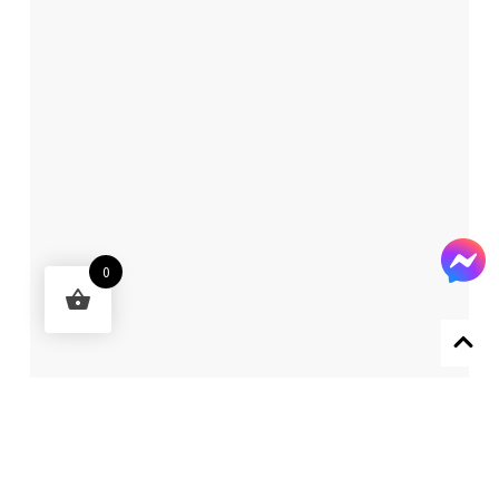
0
Designed by 森柒概念 SENCHIC CO., LTD.