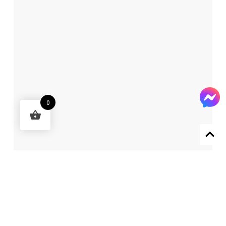
0
Designed by 森柒概念 SENCHIC CO., LTD.