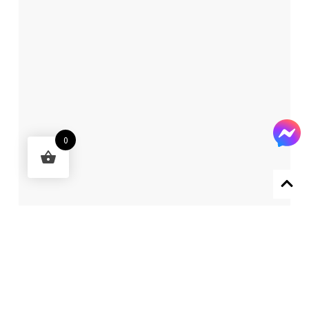
0
Designed by 森柒概念 SENCHIC CO., LTD.