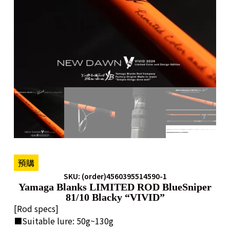
預購
SKU: (order)4560395514590-1
Yamaga Blanks LIMITED ROD BlueSniper
81/10 Blacky “VIVID”
[Rod specs]
■Suitable lure: 50g~130g