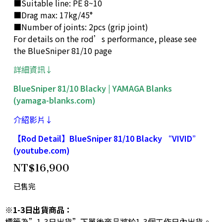
■Suitable line: PE 8~10
■Drag max: 17kg/45°
■Number of joints: 2pcs (grip joint)
For details on the rod’s performance, please see
the BlueSniper 81/10 page
詳細資訊↓
BlueSniper 81/10 Blacky | YAMAGA Blanks
(yamaga-blanks.com)
介紹影片↓
【Rod Detail】BlueSniper 81/10 Blacky “VIVID”
(youtube.com)
NT$
16,900
已售完
※1-3日出貨商品：
標籤為”1-3日出貨”下單後商品將於1-3個工作日內出貨。