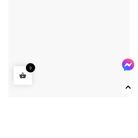
0
Designed by 森柒概念 SENCHIC CO., LTD.