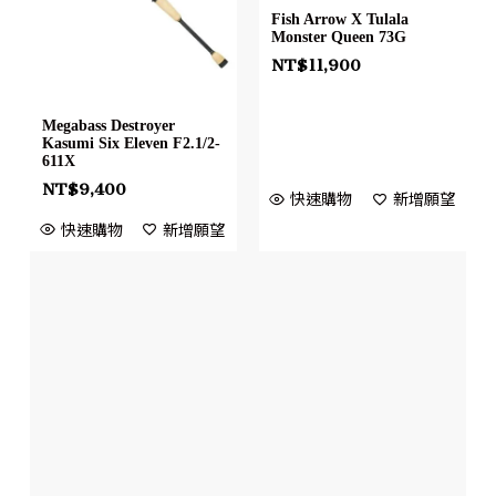
Fish Arrow X Tulala
Monster Queen 73G
NT$
11,900
Megabass Destroyer
Kasumi Six Eleven F2.1/2-
611X
NT$
9,400
快速購物
新增願望
快速購物
新增願望