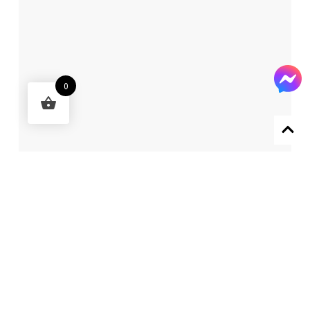
0
Designed by 森柒概念 SENCHIC CO., LTD.