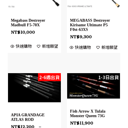
Megabass Destroyer
MEGABASS Destroyer
Madbull F5-70X
Kirisame Ultimate P5
F0st-63XS
NT$
10,000
NT$
9,300
快速購物
新增願望
快速購物
新增願望
2-6週出貨
1-3日出貨
Fish Arrow X Tulala
APIA GRANDAGE
Monster Queen 73G
ATLAS ROD
NT$
11,900
NT$
12,200
–