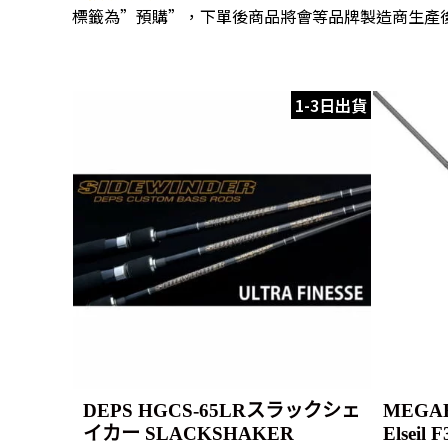
標籤為”預購”，下單後商品將會等品牌製造商生產
1-3日出貨
DEPS HGCS-65LRスラックシェ
MEGABA
イカー SLACKSHAKER
Elseil 