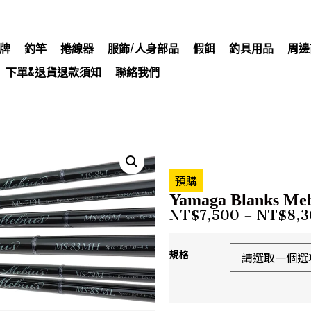
牌
釣竿
捲線器
服飾/人身部品
假餌
釣具用品
周邊
下單&退貨退款須知
聯絡我們
預購
Yamaga Blanks Meb
NT$
7,500
–
NT$
8,
規格