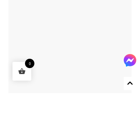
0
Designed by 森柒概念 SENCHIC CO., LTD.