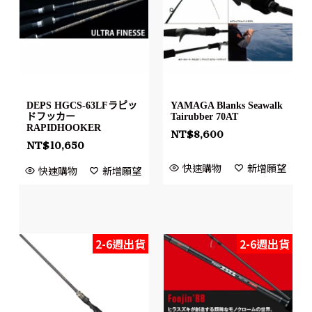
DEPS HGCS-63LFラピッ
YAMAGA Blanks Seawalk
ドフッカー
Tairubber 70AT
RAPIDHOOKER
NT$
8,600
NT$
10,650
快速購物
新增願望
快速購物
新增願望
2-6週出貨
2-6週出貨