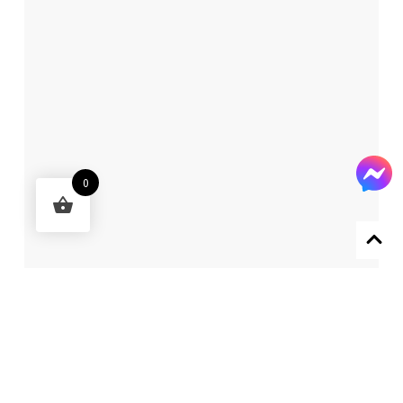
0
Designed by 森柒概念 SENCHIC CO., LTD.