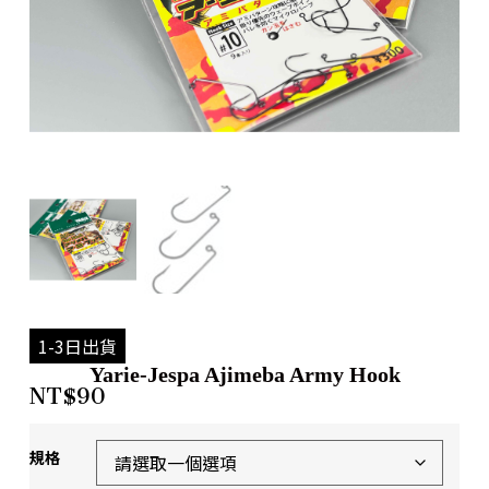
1-3日出貨
Yarie-Jespa Ajimeba Army Hook
NT$
90
規格