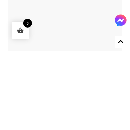
0
Designed by 森柒概念 SENCHIC CO., LTD.