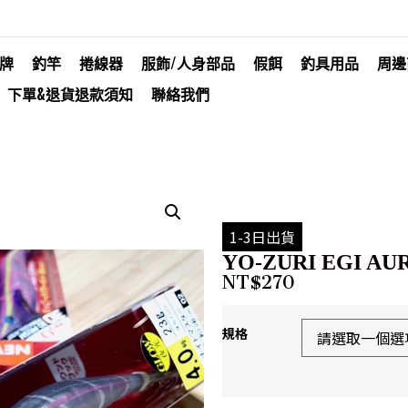
牌
釣竿
捲線器
服飾/人身部品
假餌
釣具用品
周邊
下單&退貨退款須知
聯絡我們
1-3日出貨
YO-ZURI EGI AURI
NT$
270
規格