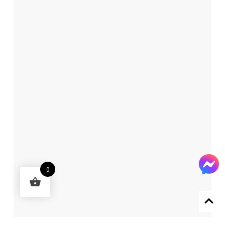
0
Designed by 森柒概念 SENCHIC CO., LTD.