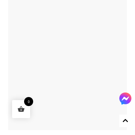
0
Designed by 森柒概念 SENCHIC CO., LTD.