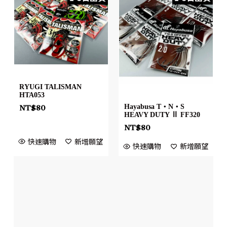
RYUGI TALISMAN
HTA053
Hayabusa T・N・S
NT$
80
HEAVY DUTY Ⅱ FF320
NT$
80
快速購物
新增願望
快速購物
新增願望