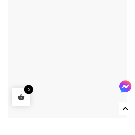
0
Designed by 森柒概念 SENCHIC CO., LTD.