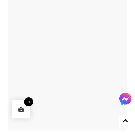
0
Designed by 森柒概念 SENCHIC CO., LTD.