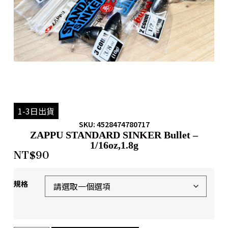
1-3日出貨
SKU: 4528474780717
ZAPPU STANDARD SINKER Bullet –
1/16oz,1.8g
NT$
90
規格