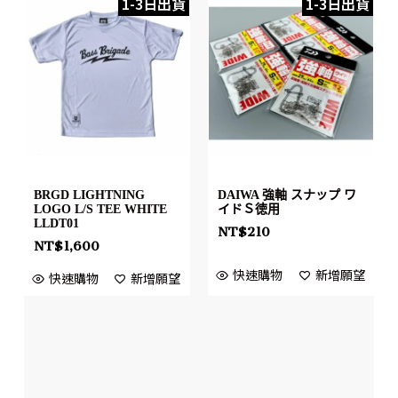
1-3日出貨
1-3日出貨
BRGD LIGHTNING
DAIWA 強軸 スナップ ワ
LOGO L/S TEE WHITE
イドＳ徳用
LLDT01
NT$
210
NT$
1,600
快速購物
新增願望
快速購物
新增願望