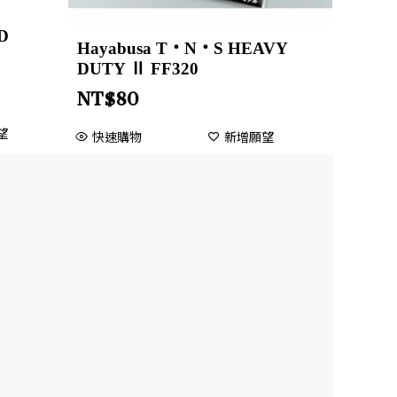
D
Hayabusa T・N・S HEAVY
DUTY Ⅱ FF320
NT$
80
望
快速購物
新增願望