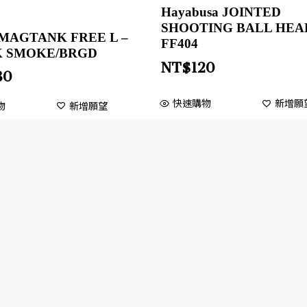
Hayabusa JOINTED
SHOOTING BALL HEA
MAGTANK FREE L –
FF404
 SMOKE/BRGD
NT$
120
80
快速購物
新增願
物
新增願望