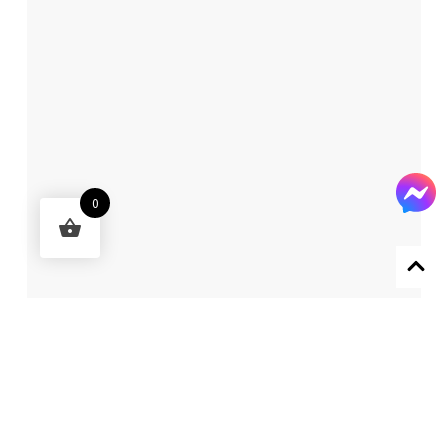
0
Designed by 森柒概念 SENCHIC CO., LTD.