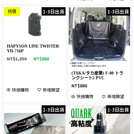
1-3日出貨
1-3日出貨
特價
HAPYSON LINE TWISTER
YH-716P
NT$
1,350
NT$
880
(TAKA/タカ産業) F-80 トラ
ンクシート2 PVC
NT$
880
快速購物
新增願望
快速購物
新增願望
1-3日出貨
1-3日出貨