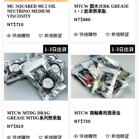
MC SQUARED MC2 OIL
MTCW 餌木JERK GREASE
NEUTRINO MEDIUM
1・2 紡車煞車脂
VISCOSITY
NT$
660
NT$
710
快速購物
新增願望
快速購物
新增願望
1-3日出貨
1-3日出貨
MTCW MTDG DRAG
MTCW 捲軸專用潤滑油
GREASE MTDG系列煞車脂
NT$
730
NT$
610
快速購物
新增願望
快速購物
新增願望