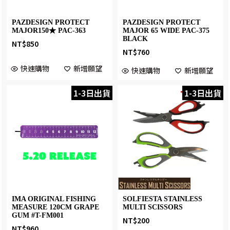
PAZDESIGN PROTECT
PAZDESIGN PROTECT
MAJOR150★ PAC-363
MAJOR 65 WIDE PAC-375
BLACK
NT$
850
NT$
760
快速購物
新增願望
快速購物
新增願望
1-3日出貨
1-3日出貨
IMA ORIGINAL FISHING
SOLFIESTA STAINLESS
MEASURE 120CM GRAPE
MULTI SCISSORS
GUM #T-FM001
NT$
200
NT$
960