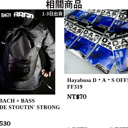
相關商品
1-3日出貨
Hayabusa D・A・S OFF
FF319
NT$
70
BACH × BASS
DE STOUTIN` STRONG
,530