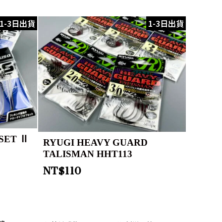
1-3日出貨
1-3日出貨
SET Ⅱ
RYUGI HEAVY GUARD
TALISMAN HHT113
NT$
110