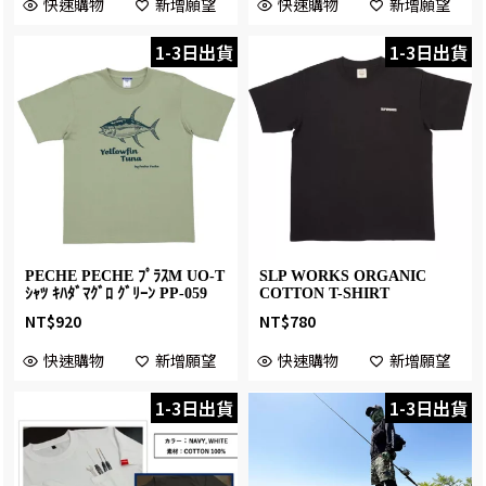
快速購物
新增願望
快速購物
新增願望
1-3日出貨
1-3日出貨
PECHE PECHE ﾌﾟﾗｽM UO-T
SLP WORKS ORGANIC
ｼｬﾂ ｷﾊﾀﾞﾏｸﾞﾛ ｸﾞﾘｰﾝ PP-059
COTTON T-SHIRT
NT$
920
NT$
780
快速購物
新增願望
快速購物
新增願望
1-3日出貨
1-3日出貨