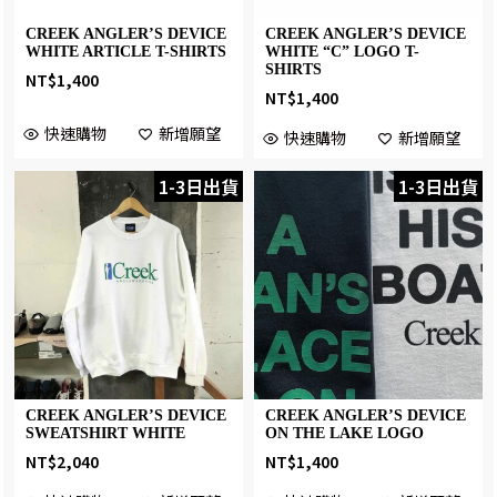
CREEK ANGLER’S DEVICE
CREEK ANGLER’S DEVICE
WHITE ARTICLE T-SHIRTS
WHITE “C” LOGO T-
SHIRTS
NT$
1,400
NT$
1,400
快速購物
新增願望
快速購物
新增願望
1-3日出貨
1-3日出貨
CREEK ANGLER’S DEVICE
CREEK ANGLER’S DEVICE
SWEATSHIRT WHITE
ON THE LAKE LOGO
NT$
2,040
NT$
1,400