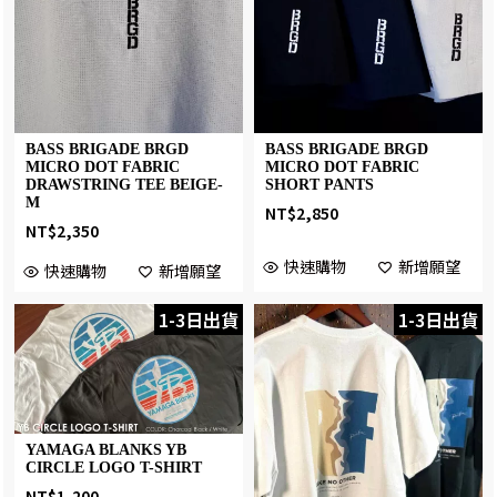
BASS BRIGADE BRGD
BASS BRIGADE BRGD
MICRO DOT FABRIC
MICRO DOT FABRIC
DRAWSTRING TEE BEIGE-
SHORT PANTS
M
NT$
2,850
NT$
2,350
快速購物
新增願望
快速購物
新增願望
1-3日出貨
1-3日出貨
YAMAGA BLANKS YB
CIRCLE LOGO T-SHIRT
NT$
1,200