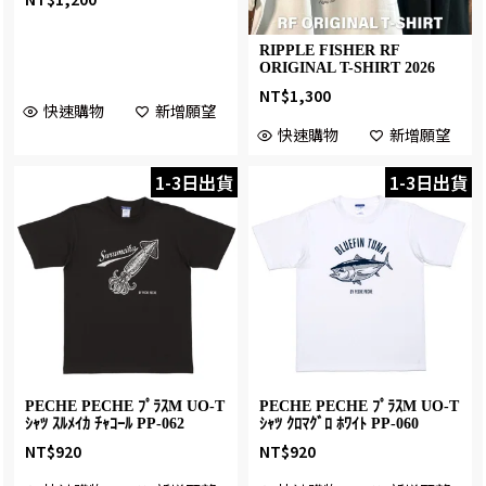
RIPPLE FISHER RF
ORIGINAL T-SHIRT 2026
NT$
1,300
快速購物
新增願望
快速購物
新增願望
1-3日出貨
1-3日出貨
PECHE PECHE ﾌﾟﾗｽM UO-T
PECHE PECHE ﾌﾟﾗｽM UO-T
ｼｬﾂ ｽﾙﾒｲｶ ﾁｬｺｰﾙ PP-062
ｼｬﾂ ｸﾛﾏｸﾞﾛ ﾎﾜｲﾄ PP-060
NT$
920
NT$
920