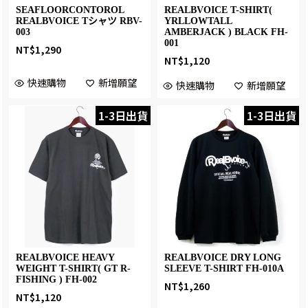
SEAFLOORCONTOROL
REALBVOICE T-SHIRT(
REALBVOICE Tシャツ RBV-
YRLLOWTALL
003
AMBERJACK ) BLACK FH-
001
NT$
1,290
NT$
1,120
快速購物
新增願望
快速購物
新增願望
1-3日出貨
1-3日出貨
REALBVOICE HEAVY
REALBVOICE DRY LONG
WEIGHT T-SHIRT( GT R-
SLEEVE T-SHIRT FH-010A
FISHING ) FH-002
NT$
1,260
NT$
1,120