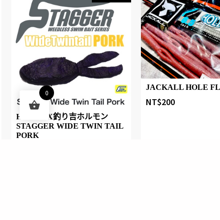
JACKALL HOLE FLI
0
NT$
200
HIDEUPX釣り吉ホルモン
STAGGER WIDE TWIN TAIL
PORK
NT$
380
快速購物
快速購物
新增願望
1-3日出貨