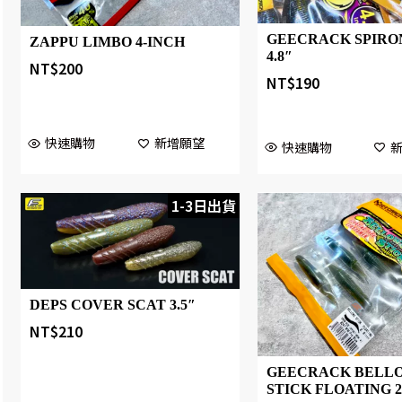
GEECRACK SPIRO
ZAPPU LIMBO 4-INCH
4.8″
NT$
200
NT$
190
快速購物
新增願望
快速購物
1-3日出貨
DEPS COVER SCAT 3.5″
NT$
210
GEECRACK BELL
STICK FLOATING 2