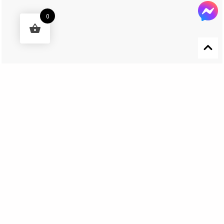
0
Designed by 森柒概念 SENCHIC CO., LTD.
Get In Touch
El Nino Lure