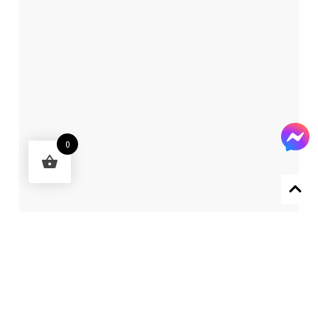
0
Designed by 森柒概念 SENCHIC CO., LTD.