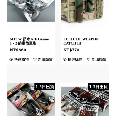
MTCW 餌木Jerk Grease
FULLCLIP WEAPON
1・2 紡車煞車脂
CATCH IH
NT$
660
NT$
770
快速購物
新增願望
快速購物
新增願望
1-3日出貨
1-3日出貨