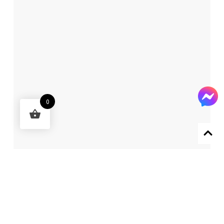
0
Designed by 森柒概念 SENCHIC CO., LTD.