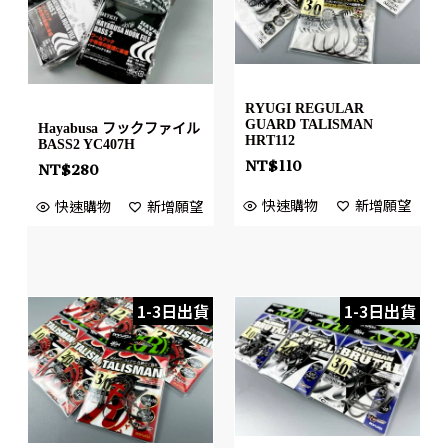
RYUGI REGULAR
GUARD TALISMAN
Hayabusa フックファイル
HRT112
BASS2 YC407H
NT$
110
NT$
280
快速購物
新增願望
快速購物
新增願望
1-3日出貨
1-3日出貨