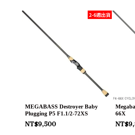
2-6週出貨
MEGABASS Destroyer Baby
Megabas
Plugging P5 F1.1/2-72XS
66X
NT$
9,500
NT$
9