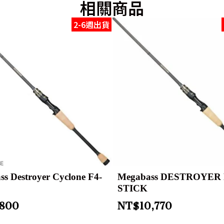
相關商品
2-6週出貨
s Destroyer Cyclone F4-
Megabass DESTROYER
STICK
,800
NT$
10,770