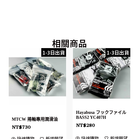
相關商品
1-3日出貨
1-3日出貨
Hayabusa フックファイル
BASS2 YC407H
MTCW 捲軸專用潤滑油
NT$
280
NT$
730
快速購物
新增願望
快速購物
新增願望