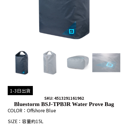
1-3日出貨
SKU: 4513291161962
Bluestorm BSJ-TPB3R Water Prove Bag
COLOR：Offshore Blue
SIZE：容量約15L