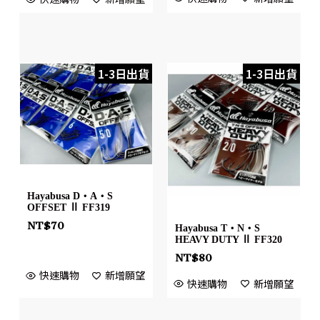
1-3日出貨
1-3日出貨
Hayabusa D・A・S
OFFSET Ⅱ FF319
NT$
70
Hayabusa T・N・S
HEAVY DUTY Ⅱ FF320
NT$
80
快速購物
新增願望
快速購物
新增願望