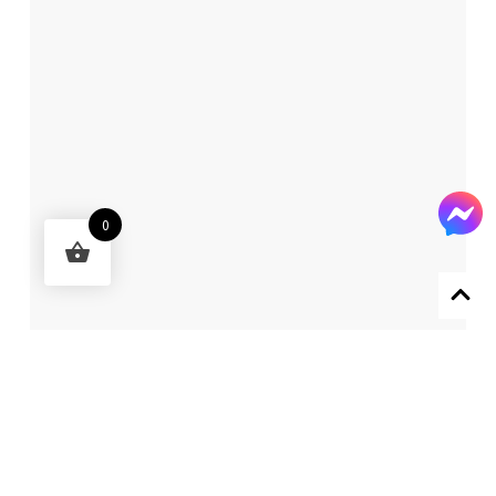
0
Designed by 森柒概念 SENCHIC CO., LTD.