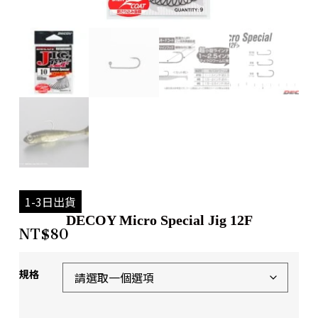
1-3日出貨
DECOY Micro Special Jig 12F
NT$
80
規格