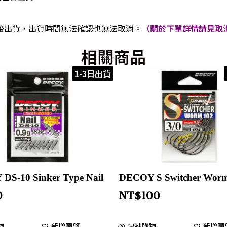
後出貨，出貨時間無法確認也無法取消。
（關於下單詳情請見取消
相關商品
1-3日出貨
DS-10 Sinker Type Nail
DECOY S Switcher Wor
0
NT$
100
物
新增願望
快速購物
新增願