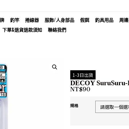
牌
釣竿
捲線器
服飾/人身部品
假餌
釣具用品
周邊
下單&退貨退款須知
聯絡我們
1-3日出貨
DECOY SuruSuru-
NT$
90
規格