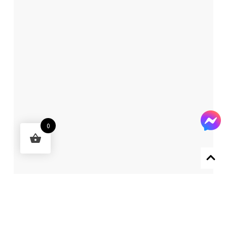
0
Designed by 森柒概念 SENCHIC CO., LTD.