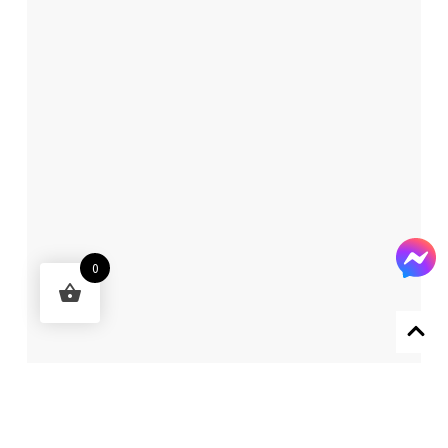
0
Designed by 森柒概念 SENCHIC CO., LTD.