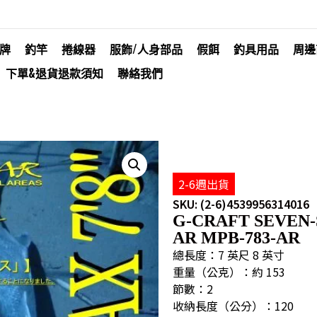
牌
釣竿
捲線器
服飾/人身部品
假餌
釣具用品
周邊
下單&退貨退款須知
聯絡我們
2-6週出貨
SKU: (2-6)4539956314016
G-CRAFT SEVEN
AR MPB-783-AR
總長度：7 英尺 8 英寸
重量（公克）：約 153
節數：2
收納長度（公分）：120