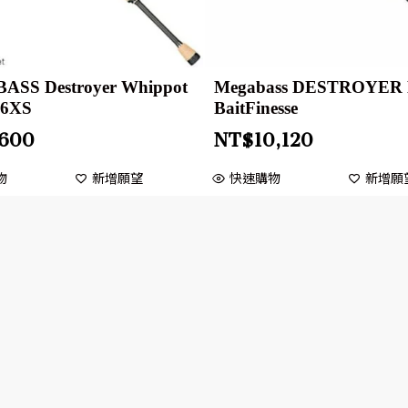
SS Destroyer Whippot
Megabass DESTROYER 
66XS
BaitFinesse
,600
NT$
10,120
物
新增願望
快速購物
新增願