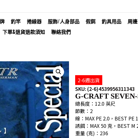
牌
釣竿
捲線器
服飾/人身部品
假餌
釣具用品
周邊
下單&退貨退款須知
聯絡我們
2-6週出貨
SKU: (2-6)4539956311343
G-CRAFT SEVEN-
總長度：12.0 英尺
節數：2
線：MAX PE 2.0，BEST PE 1
誘餌：MAX 50 克，BEST M 2
重量 (克)：236