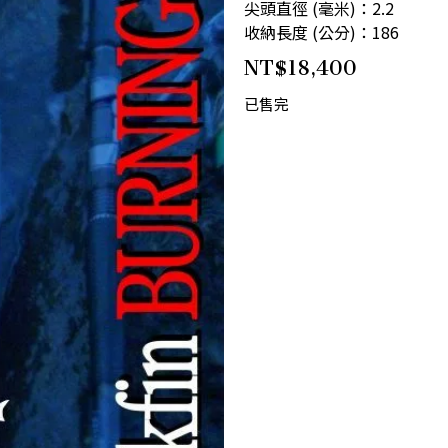
尖頭直徑 (毫米)：2.2
收納長度 (公分)：186
NT$
18,400
已售完