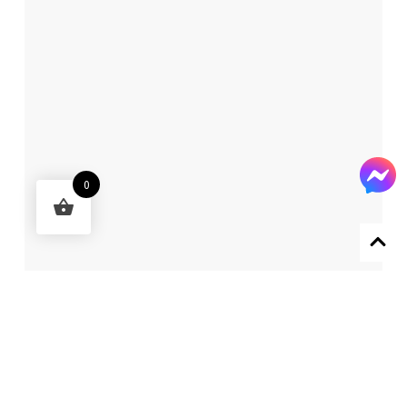
0
Designed by 森柒概念 SENCHIC CO., LTD.