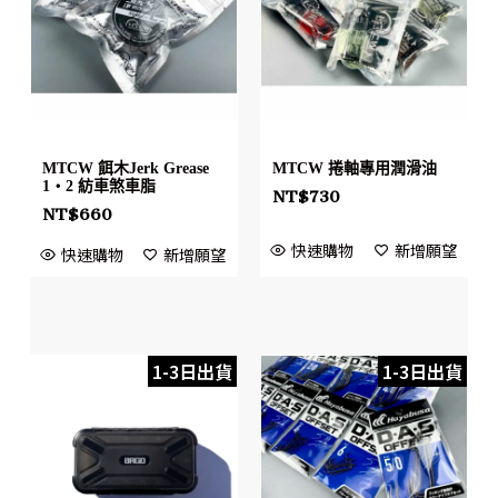
MTCW 餌木Jerk Grease
MTCW 捲軸專用潤滑油
1・2 紡車煞車脂
NT$
730
NT$
660
快速購物
新增願望
快速購物
新增願望
1-3日出貨
1-3日出貨